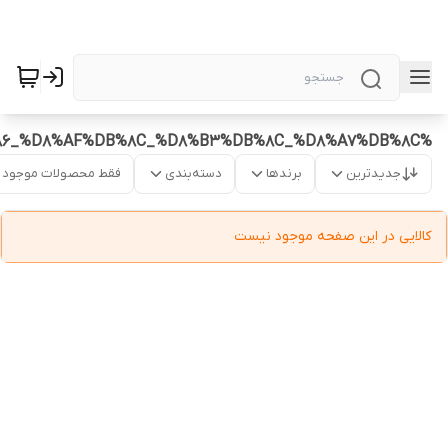
%D8%B4%DB%8C%D8%A7%D8%B1%DA%A9%D9%86_%D8%AF%DB%8C_%D8%B3%DB%8C_%D8%A7%DB%8C
جدیدترین
برندها
دسته‌بندی
فقط محصولات موجود
کالایی در این صفحه موجود نیست